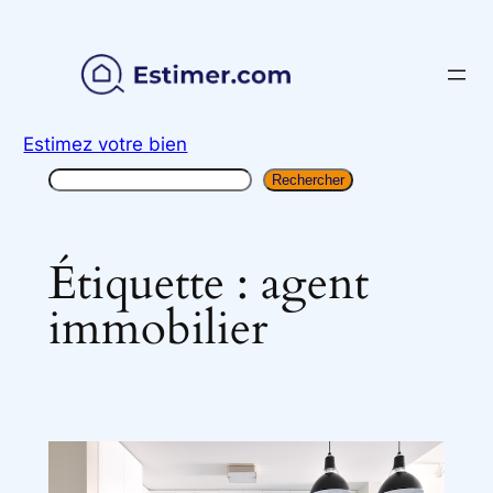
Aller
au
contenu
Estimez votre bien
Rechercher
Rechercher
Étiquette :
agent
immobilier